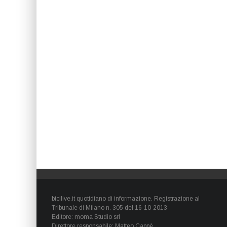
bicilive.it quotidiano di informazione. Registrazione al
Tribunale di Milano n. 305 del 16-10-2013
Editore: moma Studio srl
Direttore responsabile: Matteo Cappè