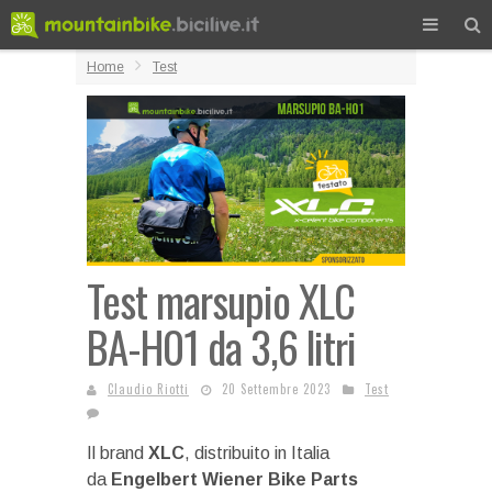
Home
Test
Test marsupio XLC
BA-H01 da 3,6 litri
Claudio Riotti
20 Settembre 2023
Test
Il brand
XLC
, distribuito in Italia
da
Engelbert Wiener Bike Parts