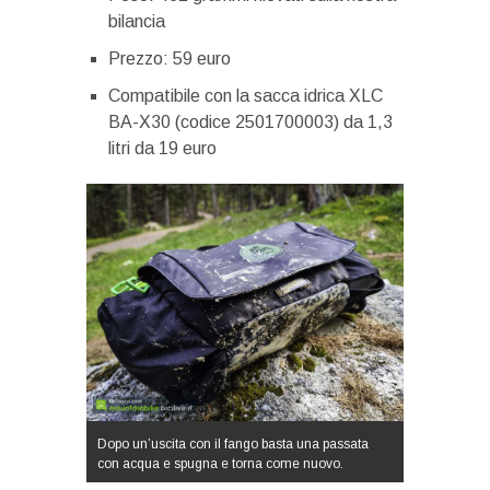
bilancia
Prezzo: 59 euro
Compatibile con la sacca idrica XLC
BA-X30 (codice 2501700003) da 1,3
litri da 19 euro
Dopo un’uscita con il fango basta una passata
con acqua e spugna e torna come nuovo.