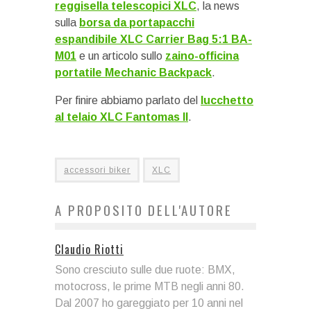
reggisella telescopici XLC
, la news
sulla
borsa da portapacchi
espandibile XLC Carrier Bag 5:1 BA-
M01
e un articolo sullo
zaino-officina
portatile Mechanic Backpack
.
Per finire abbiamo parlato del
lucchetto
al telaio XLC Fantomas II
.
accessori biker
XLC
A PROPOSITO DELL'AUTORE
Claudio Riotti
Sono cresciuto sulle due ruote: BMX,
motocross, le prime MTB negli anni 80.
Dal 2007 ho gareggiato per 10 anni nel