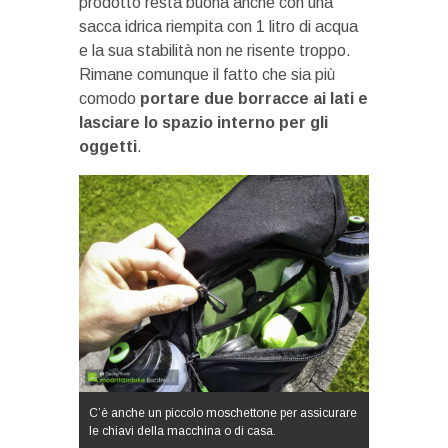
prodotto resta buona anche con una
sacca idrica riempita con 1 litro di acqua
e la sua stabilità non ne risente troppo.
Rimane comunque il fatto che sia più
comodo
portare due borracce ai lati e
lasciare lo spazio interno per gli
oggetti
.
C’è anche un piccolo moschettone per assicurare
le chiavi della macchina o di casa.