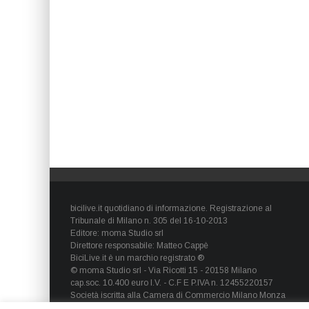
bicilive.it quotidiano di informazione. Registrazione al
Tribunale di Milano n. 305 del 16-10-2013
Editore: moma Studio srl
Direttore responsabile: Matteo Cappè
BiciLive.it è un marchio registrato ®
© moma Studio srl - Via Ricotti 15 - 20158 Milano
cap.soc. 10.400 euro I.V. - C.F E P.IVA n. 12455220157
Società iscritta alla Camera di Commercio Milano Monza
Brianza Lodi - REA: MI-1660257 - società con socio unico