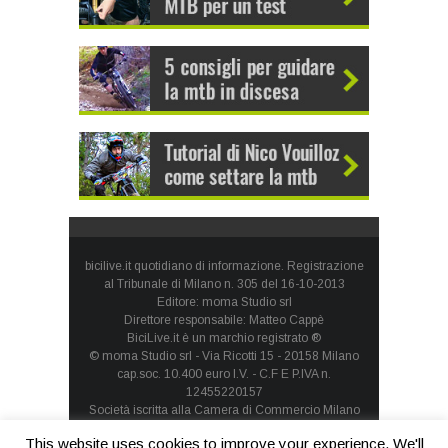
bicilive.it quotidiano di informazione. Registrazione
al Tribunale di Milano n. 305 del 16-10-2013
Editore: moma Studio srl
Direttore responsabile: Matteo Cappè
BiciLive.it è un marchio registrato ®
© moma Studio srl - Via Ricotti 15 - 20158 Milano
cap.soc. 10.400 euro I.V. - C.F E P.IVA n.
12455220157
Società iscritta alla Camera di Commercio Milano
Monza Brianza Lodi - REA: MI-1660257 - società con
This website uses cookies to improve your experience. We'll
socio unico