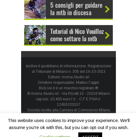
bicilive.it quotidiano di informazione. Registrazione
al Tribunale di Milano n. 305 del 16-10-2013
Editore: moma Studio srl
Direttore responsabile: Matteo Cappè
BiciLive.it è un marchio registrato ®
© moma Studio srl - Via Ricotti 15 - 20158 Milano
cap.soc. 10.400 euro I.V. - C.F E P.IVA n.
12455220157
Società iscritta alla Camera di Commercio Milano
Monza Brianza Lodi - REA: MI-1660257 - società con
This website uses cookies to improve your experience. We'll
socio unico
Privacy Policy
-
Cookie Policy
assume you're ok with this, but you can opt-out if you wish.
Cookie settings