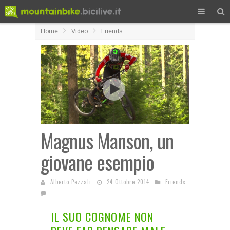
Home
Video
Friends
Magnus Manson, un
giovane esempio
Alberto Pezzali
24 Ottobre 2014
Friends
IL SUO COGNOME NON