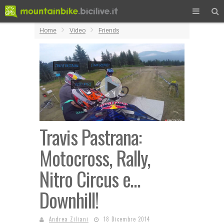
Home
Video
Friends
Travis Pastrana:
Motocross, Rally,
Nitro Circus e…
Downhill!
Andrea Ziliani
18 Dicembre 2014