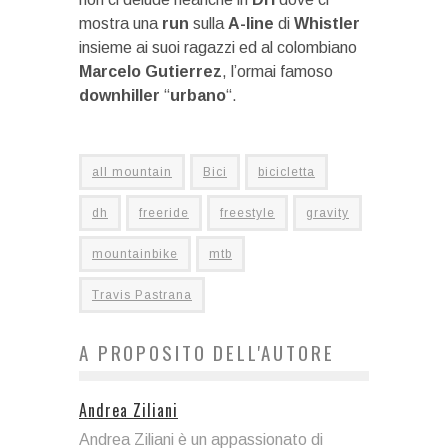
mostra una
run
sulla
A-line
di
Whistler
insieme ai suoi ragazzi ed al colombiano
Marcelo
Gutierrez
, l’ormai famoso
downhiller
“
urbano
“.
all mountain
Bici
bicicletta
dh
freeride
freestyle
gravity
mountainbike
mtb
Travis Pastrana
A PROPOSITO DELL'AUTORE
Andrea Ziliani
Andrea Ziliani è un appassionato di