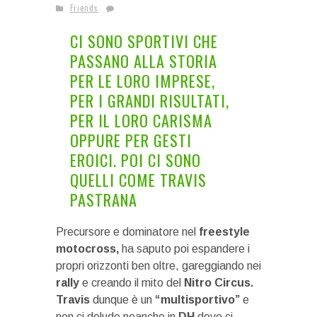
Friends
CI SONO SPORTIVI CHE
PASSANO ALLA STORIA
PER LE LORO IMPRESE,
PER I GRANDI RISULTATI,
PER IL LORO CARISMA
OPPURE PER GESTI
EROICI. POI CI SONO
QUELLI COME TRAVIS
PASTRANA
Precursore e dominatore nel
freestyle
motocross,
ha saputo poi espandere i
propri orizzonti ben oltre, gareggiando nei
rally
e creando il mito del
Nitro Circus.
Travis
dunque è un
“multisportivo”
e
non ci delude neanche in
DH
dove ci