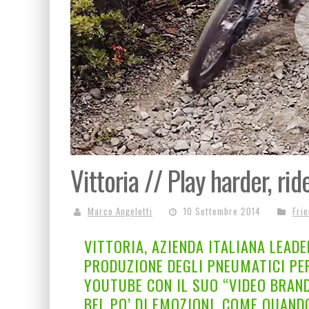
Vittoria // Play harder, ri
Marco Angeletti
10 Settembre 2014
Fri
VITTORIA, AZIENDA ITALIANA LEAD
PRODUZIONE DEGLI PNEUMATICI PER
YOUTUBE CON IL SUO “VIDEO BRAND
BEL PO’ DI EMOZIONI, COME QUAND