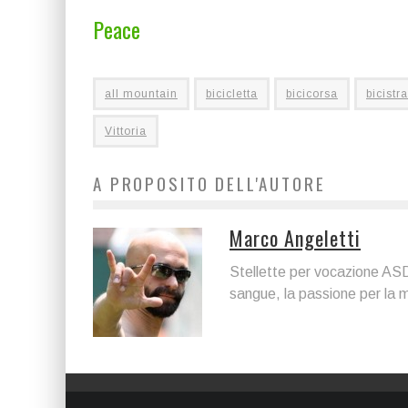
Peace
all mountain
bicicletta
bicicorsa
bicistr
Vittoria
A PROPOSITO DELL'AUTORE
Marco Angeletti
Stellette per vocazione ASD
sangue, la passione per la 