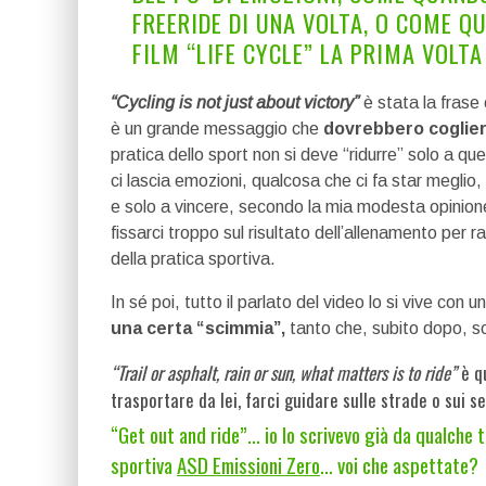
FREERIDE DI UNA VOLTA, O COME Q
FILM “LIFE CYCLE” LA PRIMA VOLTA
“Cycling is not just about victory”
è stata la frase 
è un grande messaggio che
dovrebbero cogliere 
pratica dello sport non si deve “ridurre” solo a q
ci lascia emozioni, qualcosa che ci fa star meglio,
e solo a vincere, secondo la mia modesta opinione
fissarci troppo sul risultato dell’allenamento per r
della pratica sportiva.
In sé poi, tutto il parlato del video lo si vive co
una certa “scimmia”,
tanto che, subito dopo, s
“Trail or asphalt, rain or sun, what matters is to ride”
è qu
trasportare da lei, farci guidare sulle strade o sui se
“Get out and ride”… io lo scrivevo già da qualche 
sportiva
ASD Emissioni Zero
… voi che aspettate?