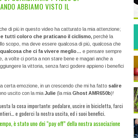
UANDO ABBIAMO VISTO IL
che di più in questo video ha catturato la mia attenzione;
tutti coloro che praticano il ciclismo,
perchè la
uello scopo, ma deve essere qualcosa di più, qualcosa che
qualcosa che ci fa vivere meglio…
e pensare sempre
, a volte ci porta a non stare bene e magari anche a
aggiungere la vittoria, senza farci godere appieno i benefici
n una certa emozione, in un crescendo che mi ha fatto
salire
ono uscito con la mia
Julie
(la mia
Ghost AMR650b
)!
esta la cosa importante: pedalare, uscire in bicicletta, farci
ntieri… e goderci la nostra uscita, ed i suoi benefici.
tempo, è stato uno dei “pay off” della nostra associazione