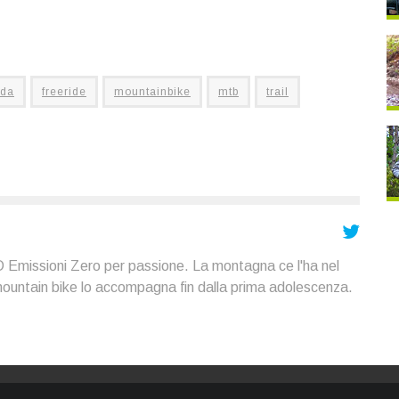
ada
freeride
mountainbike
mtb
trail
 Emissioni Zero per passione. La montagna ce l'ha nel
mountain bike lo accompagna fin dalla prima adolescenza.