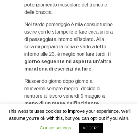
potenziamento muscolare del tronco e
delle braccia.
Nel tardo pomeriggio è mia consuetudine
uscire con le stampelle e fare circa un’ora
di passeggiata intorno all’isolato. Alla
sera mi preparo la cena e vado a letto
intorno alle 23, è meglio non fare tardi,
il
giorno seguente mi aspetta un’altra
maratona di esercizi da fare
.
Riuscendo giorno dopo giorno a
muovermi sempre meglio, decido di
rientrare al lavoro venerdì 9 maggio
a
meno di un mese dall’incidente
.
Certo, il mio lavoro mi permette di
This website uses cookies to improve your experience. We'll
assume you're ok with this, but you can opt-out if you wish.
lavorare seduto anche se qualche dolore
passeggero si fa sentire. Ogni giorno è
Cookie settings
ACCEPT
sempre meglio, per tutto il mese di