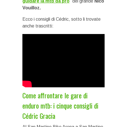
guidare la mtb da pro
” del grande
Nico
Vouilloz.
Ecco i consigli di Cédric, sotto li trovate
anche trascritti:
Come affrontare le gare di
enduro mtb: i cinque consigli di
Cédric Gracia
Al San Martino Bike Arena a San Martino