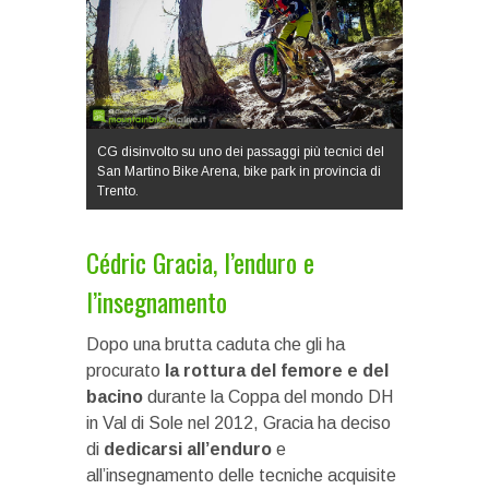
CG disinvolto su uno dei passaggi più tecnici del
San Martino Bike Arena, bike park in provincia di
Trento.
Cédric Gracia, l’enduro e
l’insegnamento
Dopo una brutta caduta che gli ha
procurato
la rottura del femore e del
bacino
durante la Coppa del mondo DH
in Val di Sole nel 2012, Gracia ha deciso
di
dedicarsi all’enduro
e
all’insegnamento delle tecniche acquisite