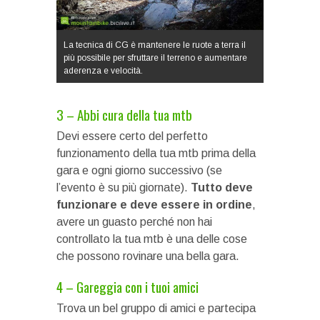
La tecnica di CG è mantenere le ruote a terra il
più possibile per sfruttare il terreno e aumentare
aderenza e velocità.
3 – Abbi cura della tua mtb
Devi essere certo del perfetto
funzionamento della tua mtb prima della
gara e ogni giorno successivo (se
l’evento è su più giornate).
Tutto deve
funzionare e deve essere in ordine
,
avere un guasto perché non hai
controllato la tua mtb è una delle cose
che possono rovinare una bella gara.
4 – Gareggia con i tuoi amici
Trova un bel gruppo di amici e partecipa