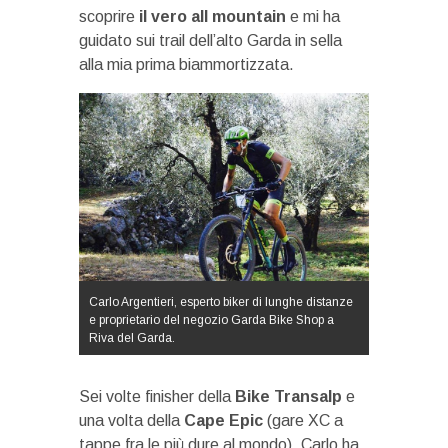
scoprire
il vero all mountain
e mi ha
guidato sui trail dell’alto Garda in sella
alla mia prima biammortizzata.
Carlo Argentieri, esperto biker di lunghe distanze
e proprietario del negozio Garda Bike Shop a
Riva del Garda.
Sei volte finisher della
Bike Transalp
e
una volta della
Cape Epic
(gare XC a
tappe fra le più dure al mondo), Carlo ha