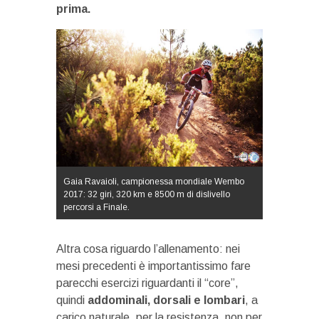
prima.
Gaia Ravaioli, campionessa mondiale Wembo
2017: 32 giri, 320 km e 8500 m di dislivello
percorsi a Finale.
Altra cosa riguardo l’allenamento: nei
mesi precedenti è importantissimo fare
parecchi esercizi riguardanti il “core”,
quindi
addominali, dorsali e lombari
, a
carico naturale, per la resistenza, non per