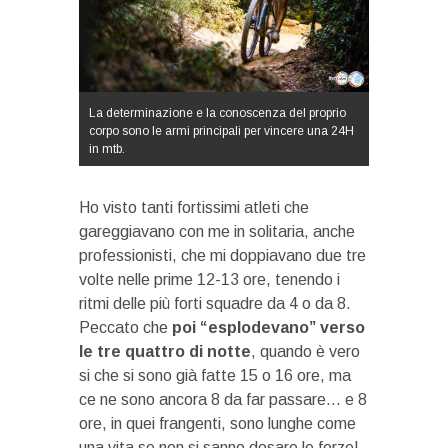
La determinazione e la conoscenza del proprio
corpo sono le armi principali per vincere una 24H
in mtb.
Ho visto tanti fortissimi atleti che
gareggiavano con me in solitaria, anche
professionisti, che mi doppiavano due tre
volte nelle prime 12-13 ore, tenendo i
ritmi delle più forti squadre da 4 o da 8.
Peccato che
poi “esplodevano” verso
le tre quattro di notte
, quando è vero
si che si sono già fatte 15 o 16 ore, ma
ce ne sono ancora 8 da far passare… e 8
ore, in quei frangenti, sono lunghe come
una vita se non si sanno dosare le forze!