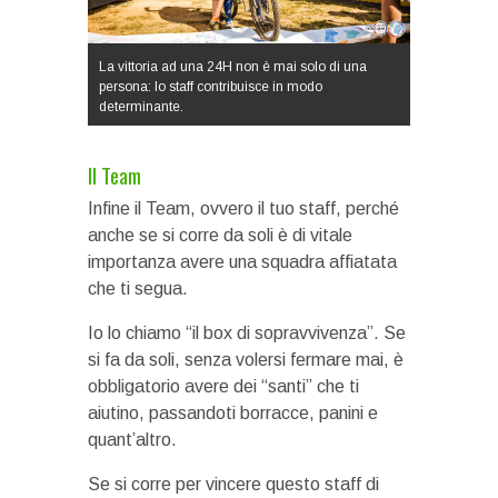
La vittoria ad una 24H non è mai solo di una
persona: lo staff contribuisce in modo
determinante.
Il Team
Infine il Team, ovvero il tuo staff, perché
anche se si corre da soli è di vitale
importanza avere una squadra affiatata
che ti segua.
Io lo chiamo “il box di sopravvivenza”. Se
si fa da soli, senza volersi fermare mai, è
obbligatorio avere dei “santi” che ti
aiutino, passandoti borracce, panini e
quant’altro.
Se si corre per vincere questo staff di