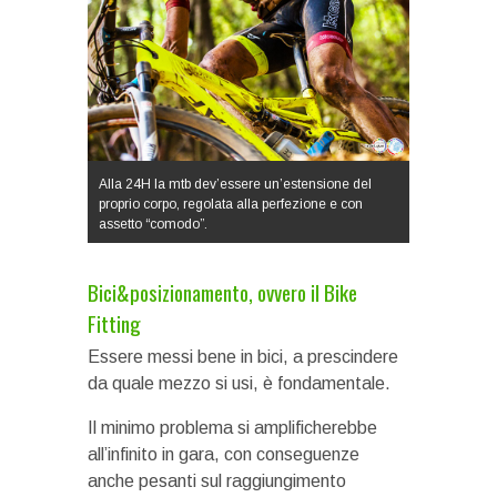
Alla 24H la mtb dev’essere un’estensione del
proprio corpo, regolata alla perfezione e con
assetto “comodo”.
Bici&posizionamento, ovvero il Bike
Fitting
Essere messi bene in bici, a prescindere
da quale mezzo si usi, è fondamentale.
Il minimo problema si amplificherebbe
all’infinito in gara, con conseguenze
anche pesanti sul raggiungimento