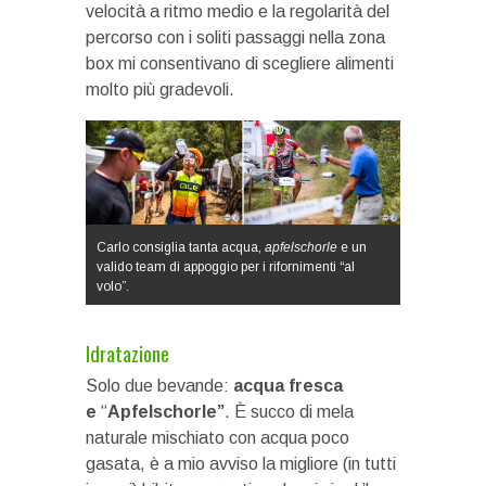
velocità a ritmo medio e la regolarità del
percorso con i soliti passaggi nella zona
box mi consentivano di scegliere alimenti
molto più gradevoli.
Carlo consiglia tanta acqua,
apfelschorle
e un
valido team di appoggio per i rifornimenti “al
volo”.
Idratazione
Solo due bevande:
acqua fresca
e
“
Apfelschorle”
. È succo di mela
naturale mischiato con acqua poco
gasata, è a mio avviso la migliore (in tutti