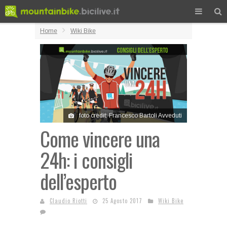
Home
Wiki Bike
foto credit: Francesco Bartoli Avveduti
Come vincere una
24h: i consigli
dell’esperto
Claudio Riotti
25 Agosto 2017
Wiki Bike