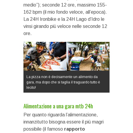
medio”); seconde 12 ore, massimo 155-
162 bpm (il mio fondo veloce, all’epoca).
La 24H Ironbike e la 24H Lago d’Idro le
vinsi girando più veloce nelle seconde 12
ore.
La pizza non è decisamente un alimento da
gara, ma dopo che si taglia il traguardo tutto è
lecito!
Alimentazione a una gara mtb 24h
Per quanto riguarda l’alimentazione,
innanzitutto bisogna essere il più magri
possibile (il famoso
rapporto