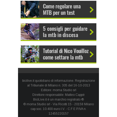
bicilive.it quotidiano di informazione. Registrazione
al Tribunale di Milano n. 305 del 16-10-2013
Editore: moma Studio srl
Direttore responsabile: Matteo Cappè
BiciLive.it è un marchio registrato ®
© moma Studio srl - Via Ricotti 15 - 20158 Milano
cap.soc. 10.400 euro I.V. - C.F E P.IVA n.
12455220157