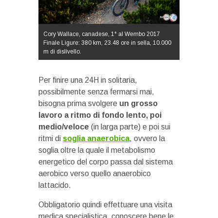
Cory Wallace, canadese, 1° al Wembo 2017
Finale Ligure: 380 km, 23.48 ore in sella, 10.000
m di dislivello.
Per finire una 24H in solitaria,
possibilmente senza fermarsi mai,
bisogna prima svolgere
un grosso
lavoro a ritmo di fondo lento, poi
medio/veloce
(in larga parte) e poi sui
ritmi di
soglia anaerobica
, ovvero la
soglia oltre la quale il metabolismo
energetico del corpo passa dal sistema
aerobico verso quello anaerobico
lattacido.
Obbligatorio quindi effettuare una visita
medica specialistica, conoscere bene le