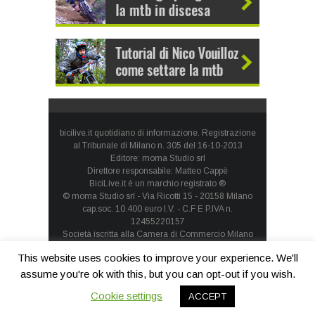
bicilive.it quotidiano di informazione. Registrazione
al Tribunale di Milano n. 305 del 16-10-2013
Editore: moma Studio srl
Direttore responsabile: Matteo Cappè
BiciLive.it è un marchio registrato ®
© moma Studio srl - Via Ricotti 15 - 20158 Milano
cap.soc. 10.400 euro I.V. - C.F E P.IVA n.
12455220157
Società iscritta alla Camera di Commercio Milano
Monza Brianza Lodi - REA: MI-1660257 - società con
This website uses cookies to improve your experience. We'll
socio unico
Privacy Policy
-
Cookie Policy
assume you're ok with this, but you can opt-out if you wish.
Cookie settings
ACCEPT
Contatti