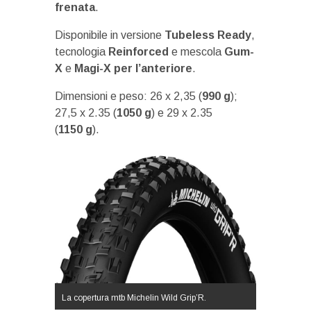
frenata
.
Disponibile in versione
Tubeless Ready
,
tecnologia
Reinforced
e mescola
Gum-
X
e
Magi-X per l’anteriore
.
Dimensioni e peso: 26 x 2,35 (
990 g
);
27,5 x 2.35 (
1050 g
) e 29 x 2.35
(
1150
g
).
La copertura mtb Michelin Wild Grip’R.