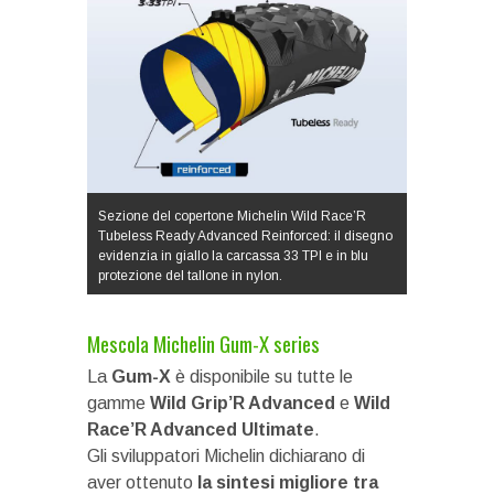
Sezione del copertone Michelin Wild Race’R
Tubeless Ready Advanced Reinforced: il disegno
evidenzia in giallo la carcassa 33 TPI e in blu
protezione del tallone in nylon.
Mescola Michelin Gum-X series
La
Gum-X
è disponibile su tutte le
gamme
Wild Grip’R Advanced
e
Wild
Race’R Advanced Ultimate
.
Gli sviluppatori Michelin dichiarano di
aver ottenuto
la sintesi migliore tra