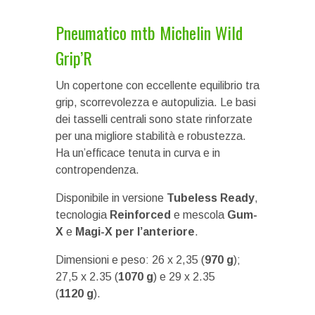
Pneumatico mtb Michelin Wild
Grip’R
Un copertone con eccellente equilibrio tra
grip, scorrevolezza e autopulizia. Le basi
dei tasselli centrali sono state rinforzate
per una migliore stabilità e robustezza.
Ha un’efficace tenuta in curva e in
contropendenza.
Disponibile in versione
Tubeless Ready
,
tecnologia
Reinforced
e mescola
Gum-
X
e
Magi-X per l’anteriore
.
Dimensioni e peso: 26 x 2,35 (
970 g
);
27,5 x 2.35 (
1070 g
) e 29 x 2.35
(
1120
g
).