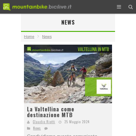
NEWS
Home
News
La Valtellina come
destinazione MTB
Claudio Riotti
25 Maggio 2024
News