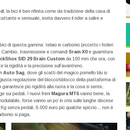
ed
, la bici è ben rifinita come da tradizione della casa di
attante e sensuale, invita davvero il rider a salire e
ici di questa gamma: telaio in carbonio (eccetto i foderi
nio. Cambio, trasmissione e comandi
Sram X0
e guarnitura
ckShox SID 29 Brain Custom
da 100 mm che ora, con
la rigidità e la precisione sull’avantreno.
n
Auto Sag
, dove gli scatti del magico pomello blu si
 giusta regolazione del blocco/sblocco della piattaforma di
rantisce più rigidità alla ruota e la cosa si sente,
e sui pedali. I nuovi freni
Magura MT6
vanno bene, la
odulabile, forse vanno un po’ in crisi sulle lunghe discese
,4 Kg senza pedali, 6.000 euro più qualche spiccio… non è
arbonio si paga.