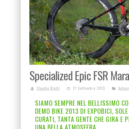
Specialized Epic FSR Mar
Claudio Riotti
21 Settembre 2013
Antep
SIAMO SEMPRE NEL BELLISSIMO CO
DEMO BIKE 2013 DI EXPOBICI, SOLE
CURATI, TANTA GENTE CHE GIRA E P
UNA BELLA ATMOSFERA.