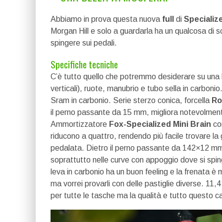
Abbiamo in prova questa nuova
full
di
Specializ
Morgan Hill e solo a guardarla ha un qualcosa di sc
spingere sui pedali.
Specifiche tecniche
C’è tutto quello che potremmo desiderare su una b
verticali), ruote, manubrio e tubo sella in carbo
Sram in carbonio. Serie sterzo conica, forcella
Ro
il perno passante da 15 mm, migliora notevolmente 
Ammortizzatore
Fox-Specialized Mini Brain
co
riducono a quattro, rendendo più facile trovare la
pedalata. Dietro il perno passante da 142×12 mm ga
soprattutto nelle curve con appoggio dove si sping
leva in carbonio ha un buon feeling e la frenata è m
ma vorrei provarli con delle pastiglie diverse. 11
per tutte le tasche ma la qualità e tutto questo c