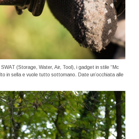
T SWAT (Storage, Water, Air, Tool), i gadget in stile “Mc
lto in sella e vuole tutto sottomano. Date un’occhiata alle