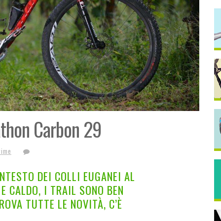
athon Carbon 29
rime
NTESTO DEI COLLI EUGANEI AL
 E CALDO, I TRAIL SONO BEN
ROVA TUTTE LE NOVITÀ, C’È