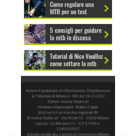
bicilive.it quotidiano di informazione. Registrazione
al Tribunale di Milano n. 305 del 16-10-2013
Editore: moma Studio srl
Direttore responsabile: Matteo Cappè
BiciLive.it è un marchio registrato ®
© moma Studio srl - Via Ricotti 15 - 20158 Milano
cap.soc. 10.400 euro I.V. - C.F E P.IVA n.
12455220157
Società iscritta alla Camera di Commercio Milano