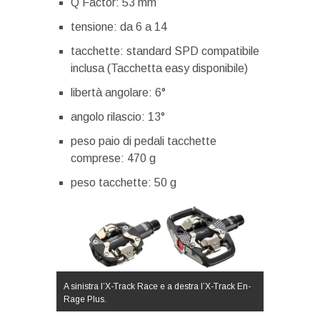
Q Factor: 53 mm
tensione: da 6 a 14
tacchette: standard SPD compatibile
inclusa (Tacchetta easy disponibile)
libertà angolare: 6°
angolo rilascio: 13°
peso paio di pedali tacchette
comprese: 470 g
peso tacchette: 50 g
A sinistra l’X-Track Race e a destra l’X-Track En-
Rage Plus.