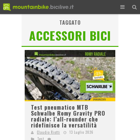
TAGGATO
ACCESSORI BICI
Test pneumatico MTB
Schwalbe Romy Gravity PRO
radiale: l’all-rounder che
ridefinisce la versatilità
Claudio Riotti
13 Luglio 2026
Test