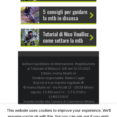
bicilive.it quotidiano di informazione. Registrazione
al Tribunale di Milano n. 305 del 16-10-2013
Editore: moma Studio srl
Direttore responsabile: Matteo Cappè
BiciLive.it è un marchio registrato ®
© moma Studio srl - Via Ricotti 15 - 20158 Milano
cap.soc. 10.400 euro I.V. - C.F E P.IVA n.
12455220157
Società iscritta alla Camera di Commercio Milano
Monza Brianza Lodi - REA: MI-1660257 - società con
This website uses cookies to improve your experience. We'll
socio unico
Privacy Policy
-
Cookie Policy
assume you're ok with this, but you can opt-out if you wish.