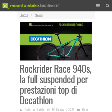
Home
News
Rockrider Race 940s,
la full suspended per
prestazioni top di
Decathlon
Federico Guido
16 Gennaio 2024
News