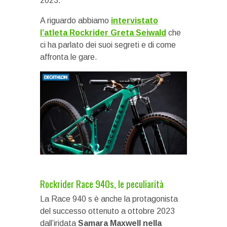
2023.
A riguardo abbiamo
intervistato
l’atleta Rockrider Greta Seiwald
che
ci ha parlato dei suoi segreti e di come
affronta le gare.
Rockrider Race 940s, le peculiarità
La Race 940 s è anche la protagonista
del successo ottenuto a ottobre 2023
dall’iridata
Samara Maxwell nella