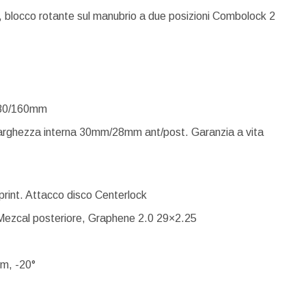
 blocco rotante sul manubrio a due posizioni Combolock 2
180/160mm
rghezza interna 30mm/28mm ant/post. Garanzia a vita
print. Attacco disco Centerlock
a Mezcal posteriore, Graphene 2.0 29×2.25
mm, -20°