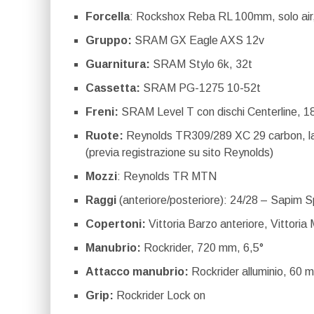
Forcella
: Rockshox Reba RL 100mm, solo air,
Gruppo:
SRAM GX Eagle AXS 12v
Guarnitura:
SRAM Stylo 6k, 32t
Cassetta:
SRAM PG-1275 10-52t
Freni:
SRAM Level T con dischi Centerline, 
Ruote:
Reynolds TR309/289 XC 29 carbon, la
(previa registrazione su sito Reynolds)
Mozzi
: Reynolds TR MTN
Raggi
(anteriore/posteriore): 24/28 – Sapim S
Copertoni:
Vittoria Barzo anteriore, Vittori
Manubrio:
Rockrider, 720 mm, 6,5°
Attacco manubrio:
Rockrider alluminio, 60 
Grip:
Rockrider Lock on