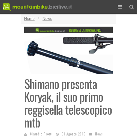
Home
News
Shimano presenta
Koryak, il suo primo
reggisella telescopico
mtb
Claudio Riotti
31 Agosto 2016
News