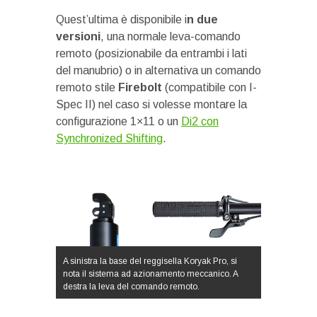
Quest’ultima è disponibile i
n due
versioni
, una normale leva-comando
remoto (posizionabile da entrambi i lati
del manubrio) o in alternativa un comando
remoto stile
Firebolt
(compatibile con I-
Spec II) nel caso si volesse montare la
configurazione 1×11 o un
Di2 con
Synchronized Shifting
.
A sinistra la base del reggisella Koryak Pro, si
nota il sistema ad azionamento meccanico. A
destra la leva del comando remoto.