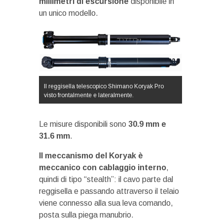
millimetri di escursione
disponibile in
un unico modello.
Il reggisella telescopico Shimano Koryak Pro
visto frontalmente e lateralmente.
Le misure disponibili sono
30.9 mm e
31.6 mm
.
Il meccanismo del Koryak è
meccanico con cablaggio interno
,
quindi di tipo “stealth”: il cavo parte dal
reggisella e passando attraverso il telaio
viene connesso alla sua leva comando,
posta sulla piega manubrio.