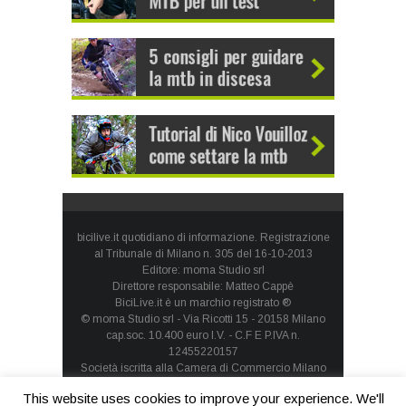
bicilive.it quotidiano di informazione. Registrazione
al Tribunale di Milano n. 305 del 16-10-2013
Editore: moma Studio srl
Direttore responsabile: Matteo Cappè
BiciLive.it è un marchio registrato ®
© moma Studio srl - Via Ricotti 15 - 20158 Milano
cap.soc. 10.400 euro I.V. - C.F E P.IVA n.
12455220157
Società iscritta alla Camera di Commercio Milano
Monza Brianza Lodi - REA: MI-1660257 - società con
This website uses cookies to improve your experience. We'll
socio unico