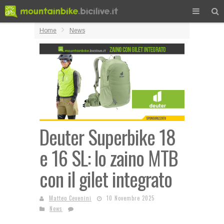
Home
News
Deuter Superbike 18
e 16 SL: lo zaino MTB
con il gilet integrato
Matteo Cevenini
10 Novembre 2025
News