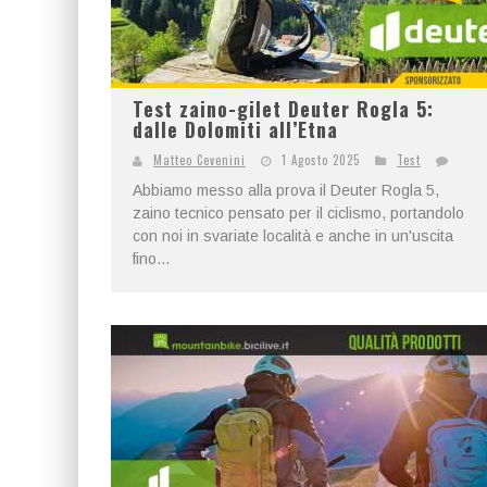
Test zaino-gilet Deuter Rogla 5:
dalle Dolomiti all’Etna
Matteo Cevenini
1 Agosto 2025
Test
Abbiamo messo alla prova il Deuter Rogla 5,
zaino tecnico pensato per il ciclismo, portandolo
con noi in svariate località e anche in un'uscita
fino...