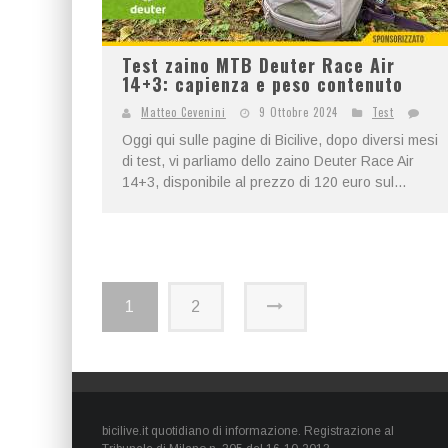
Test zaino MTB Deuter Race Air
14+3: capienza e peso contenuto
Matteo Cevenini
9 Ottobre 2024
Test
Oggi qui sulle pagine di Bicilive, dopo diversi mesi
di test, vi parliamo dello zaino Deuter Race Air
14+3, disponibile al prezzo di 120 euro sul...
1
2
bicilive.it quotidiano di informazione. Registrazione al