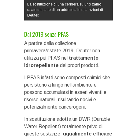
La sostituzione di una cerniera su uno zaino
usato da parte di un addetto alle riparazioni di
Deuter.
Dal 2019 senza PFAS
A partire dalla collezione
primavera/estate 2019, Deuter non
utilizza più PFAS nel
trattamento
idrorepellente
dei propri prodotti.
I PFAS infatti sono composti chimici che
persistono a lungo nell’ambiente e
possono accumularsi in esseri viventi e
risorse naturali, risultando nocivi e
potenzialmente cancerogeni.
In sostituzione adotta un DWR (Durable
Water Repellent) totalmente privo di
queste sostanze,
ugualmente efficace