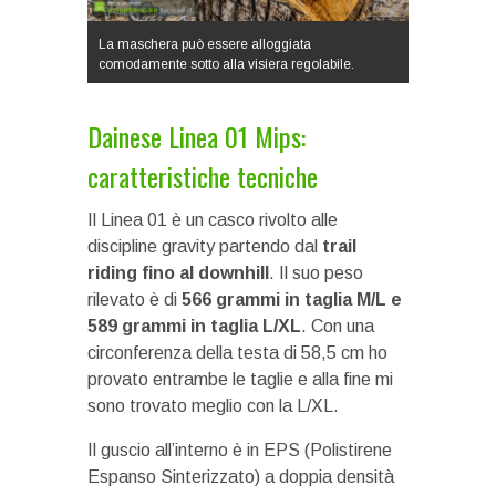
La maschera può essere alloggiata
comodamente sotto alla visiera regolabile.
Dainese Linea 01 Mips:
caratteristiche tecniche
Il Linea 01 è un casco rivolto alle
discipline gravity partendo dal
trail
riding fino al downhill
. Il suo peso
rilevato è di
566 grammi in taglia M/L e
589 grammi in taglia L/XL
. Con una
circonferenza della testa di 58,5 cm ho
provato entrambe le taglie e alla fine mi
sono trovato meglio con la L/XL.
Il guscio all’interno è in EPS (Polistirene
Espanso Sinterizzato) a doppia densità