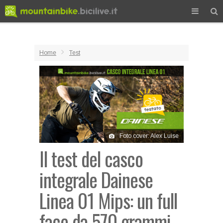
Home
Test
Foto cover: Alex Luise
Il test del casco
integrale Dainese
Linea 01 Mips: un full
face da 570 grammi