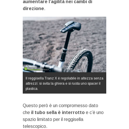
aumentare l’agilità nei cambi di
direzione
.
Il reggisella Tranz X è regolabile in altezza senza
attrezzi: si svita la ghiera e si ruota uno spacer il
plastica.
Questo però è un compromesso dato
che
il tubo sella è interrotto
e c’è uno
spazio limitato per il reggisella
telescopico.