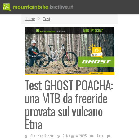
Home
Test
Test GHOST POACHA:
una MTB da freeride
provata sul vulcano
Etna
Claudio Riotti
7 Maggio 2025
Test