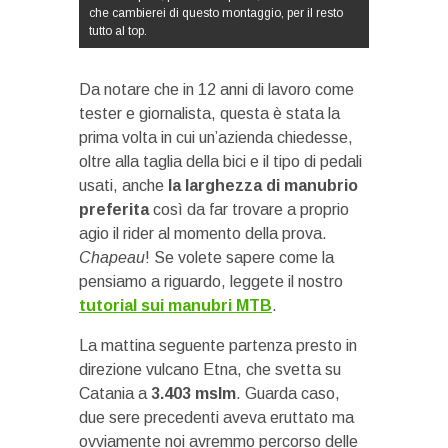
che cambierei di questo montaggio, per il resto
tutto al top.
Da notare che in 12 anni di lavoro come
tester e giornalista, questa è stata la
prima volta in cui un’azienda chiedesse,
oltre alla taglia della bici e il tipo di pedali
usati, anche
la larghezza di manubrio
preferita
così da far trovare a proprio
agio il rider al momento della prova.
Chapeau
! Se volete sapere come la
pensiamo a riguardo, leggete il nostro
tutorial sui manubri MTB
.
La mattina seguente partenza presto in
direzione vulcano Etna, che svetta su
Catania a
3.403 mslm
. Guarda caso,
due sere precedenti aveva eruttato ma
ovviamente noi avremmo percorso delle