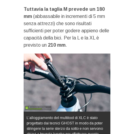
Tuttavia la taglia M prevede un 180
mm
(abbassabile in incrementi di 5 mm
senza attrezzi) che sono risultati
sufficienti per poter godere appieno delle
capacità della bici. Per la L e la XL è
previsto un
210 mm
.
L’alloggiamento del multitool di XLC è stato
progettato dai tecnici GHOST in modo da poter
stringere la serie sterzo da sotto e non servono
chiavi a brugola lunghe per effettuare questa