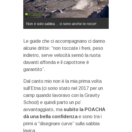
Non è solo sabbia… ci sono anche le rocce!
Le guide che ci accompagnano ci danno
alcune dritte: “non toccate i freni, peso
indietro, serve velocità sennò la ruota
davanti affonda e il capottone è
garantito”.
Dal canto mio non è la mia prima volta
sull’Etna (ci sono stato nel 2017 per un
camp quando lavoravo con la Gravity
School) e quindi parto un po’
avvantaggiato, ma
subito la POACHA
dà una bella confidenza
e sono tra i
primi a “disegnare curve” sulla sabbia
lavica.