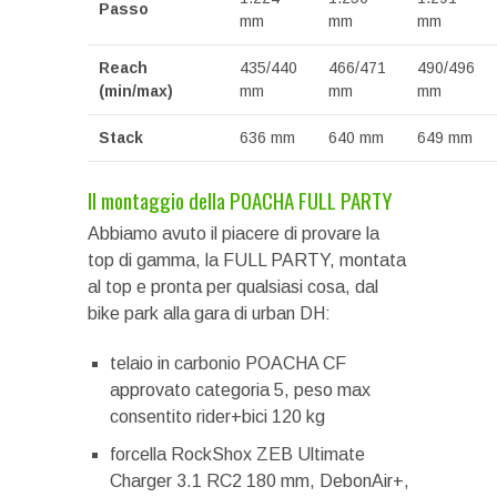
Passo
mm
mm
mm
Reach
435/440
466/471
490/496
(min/max)
mm
mm
mm
Stack
636 mm
640 mm
649 mm
Il montaggio della POACHA FULL PARTY
Abbiamo avuto il piacere di provare la
top di gamma, la FULL PARTY, montata
al top e pronta per qualsiasi cosa, dal
bike park alla gara di urban DH:
telaio in carbonio POACHA CF
approvato categoria 5, peso max
consentito rider+bici 120 kg
forcella RockShox ZEB Ultimate
Charger 3.1 RC2 180 mm, DebonAir+,