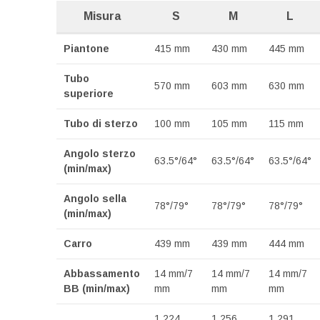
Misura
S
M
L
Piantone
415 mm
430 mm
445 mm
Tubo
570 mm
603 mm
630 mm
superiore
Tubo di sterzo
100 mm
105 mm
115 mm
Angolo sterzo
63.5°/64°
63.5°/64°
63.5°/64°
(min/max)
Angolo sella
78°/79°
78°/79°
78°/79°
(min/max)
Carro
439 mm
439 mm
444 mm
Abbassamento
14 mm/7
14 mm/7
14 mm/7
BB (min/max)
mm
mm
mm
1.224
1.256
1.291