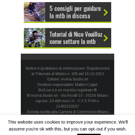
bicilive.it quotidiano di informazione. Registrazione
al Tribunale di Milano n. 305 del 16-10-2013
Editore: moma Studio srl
Direttore responsabile: Matteo Cappè
BiciLive.it è un marchio registrato ®
© moma Studio srl - Via Ricotti 15 - 20158 Milano
cap.soc. 10.400 euro I.V. - C.F E P.IVA n.
12455220157
Società iscritta alla Camera di Commercio Milano
Monza Brianza Lodi - REA: MI-1660257 - società con
This website uses cookies to improve your experience. We'll
socio unico
Privacy Policy
-
Cookie Policy
assume you're ok with this, but you can opt-out if you wish.