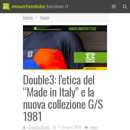
Home
News
Double3: l’etica del
“Made in Italy” e la
nuova collezione G/S
1981
Claudio Riotti
9 Giugno 2026
News