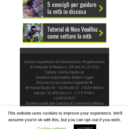
bicilive.it quotidiano di informazione. Registrazione
al Tribunale di Milano n. 305 del 16-10-2013
Editore: moma Studio srl
Direttore responsabile: Matteo Cappè
BiciLive.it è un marchio registrato ®
© moma Studio srl - Via Ricotti 15 - 20158 Milano
cap.soc. 10.400 euro I.V. - C.F E P.IVA n.
12455220157
Società iscritta alla Camera di Commercio Milano
Monza Brianza Lodi - REA: MI-1660257 - società con
This website uses cookies to improve your experience. We'll
socio unico
Privacy Policy
-
Cookie Policy
assume you're ok with this, but you can opt-out if you wish.
Cookie settings
ACCEPT