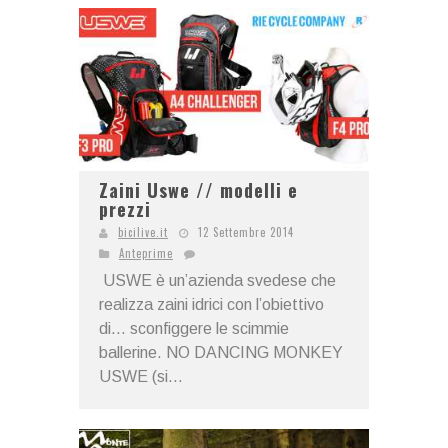
Zaini Uswe // modelli e
prezzi
bicilive.it
12 Settembre 2014
Anteprime
USWE è un’azienda svedese che
realizza zaini idrici con l’obiettivo
di… sconfiggere le scimmie
ballerine. NO DANCING MONKEY
USWE (si...