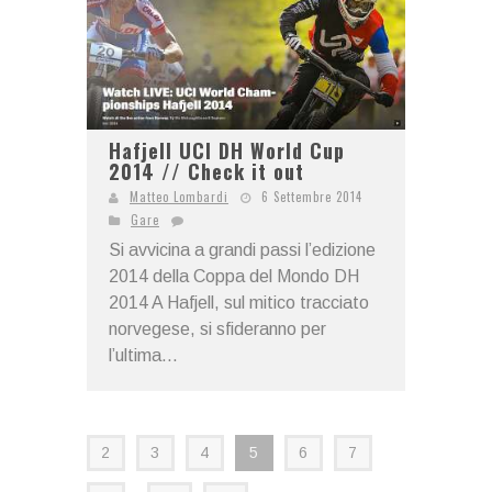
Hafjell UCI DH World Cup
2014 // Check it out
Matteo Lombardi
6 Settembre 2014
Gare
Si avvicina a grandi passi l’edizione
2014 della Coppa del Mondo DH
2014 A Hafjell, sul mitico tracciato
norvegese, si sfideranno per
l’ultima...
2
3
4
5
6
7