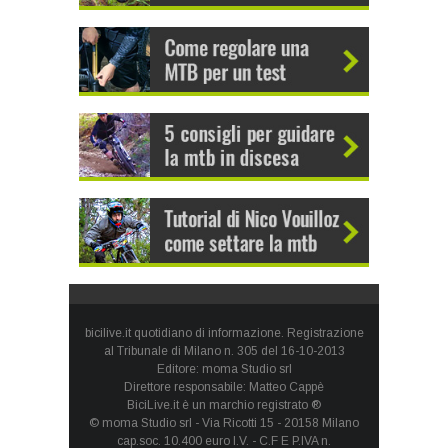
bicilive.it quotidiano di informazione. Registrazione
al Tribunale di Milano n. 305 del 16-10-2013
Editore: moma Studio srl
Direttore responsabile: Matteo Cappè
BiciLive.it è un marchio registrato ®
© moma Studio srl - Via Ricotti 15 - 20158 Milano
cap.soc. 10.400 euro I.V. - C.F E P.IVA n.