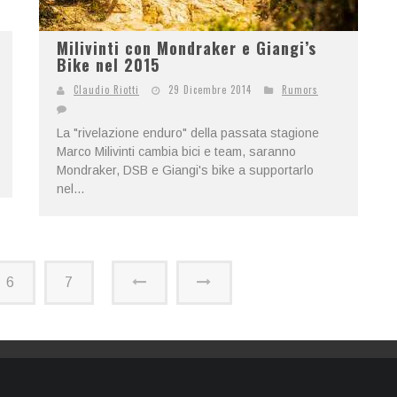
Milivinti con Mondraker e Giangi’s
Bike nel 2015
Claudio Riotti
29 Dicembre 2014
Rumors
La "rivelazione enduro" della passata stagione
Marco Milivinti cambia bici e team, saranno
Mondraker, DSB e Giangi's bike a supportarlo
nel...
6
7