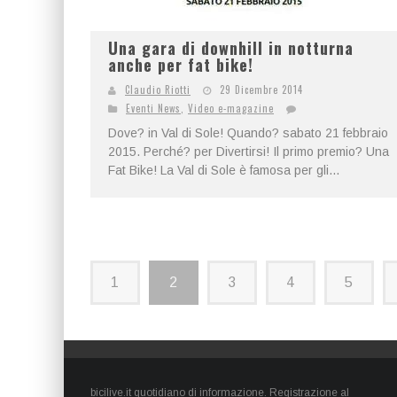
Una gara di downhill in notturna
anche per fat bike!
Claudio Riotti
29 Dicembre 2014
Eventi News
,
Video e-magazine
Dove? in Val di Sole! Quando? sabato 21 febbraio
2015. Perché? per Divertirsi! Il primo premio? Una
Fat Bike! La Val di Sole è famosa per gli...
1
2
3
4
5
bicilive.it quotidiano di informazione. Registrazione al