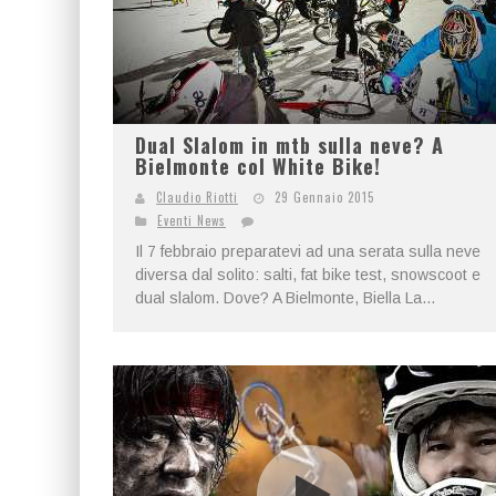
Dual Slalom in mtb sulla neve? A
Bielmonte col White Bike!
Claudio Riotti
29 Gennaio 2015
Eventi News
Il 7 febbraio preparatevi ad una serata sulla neve
diversa dal solito: salti, fat bike test, snowscoot e
dual slalom. Dove? A Bielmonte, Biella La...