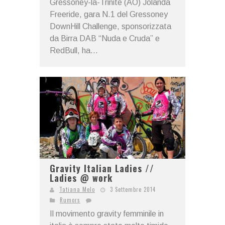
Gressoney-la-Trinité (AO) Jolanda
Freeride, gara N.1 del Gressoney
DownHill Challenge, sponsorizzata
da Birra DAB “Nuda e Cruda” e
RedBull, ha...
Gravity Italian Ladies //
Ladies @ work
Tatiana Melo
3 Settembre 2014
Rumors
Il movimento gravity femminile in