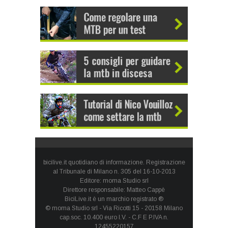
bicilive.it quotidiano di informazione. Registrazione
al Tribunale di Milano n. 305 del 16-10-2013
Editore: moma Studio srl
Direttore responsabile: Matteo Cappè
BiciLive.it è un marchio registrato ®
© moma Studio srl - Via Ricotti 15 - 20158 Milano
cap.soc. 10.400 euro I.V. - C.F E P.IVA n.
12455220157