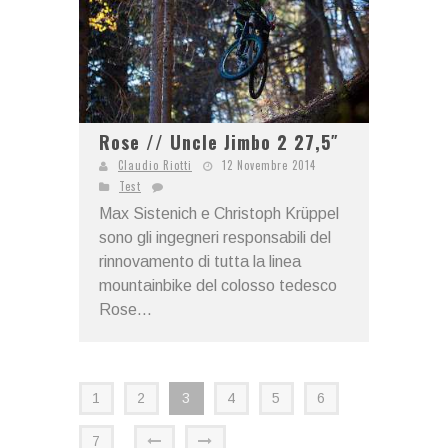
Rose // Uncle Jimbo 2 27,5″
Claudio Riotti
12 Novembre 2014
Test
Max Sistenich e Christoph Krüppel
sono gli ingegneri responsabili del
rinnovamento di tutta la linea
mountainbike del colosso tedesco
Rose...
1
2
3
4
5
6
7