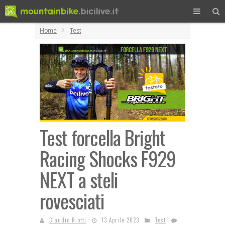
Home
Test
Test forcella Bright
Racing Shocks F929
NEXT a steli
rovesciati
Claudio Riotti
13 Aprile 2023
Test