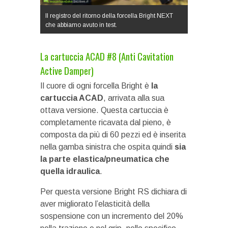
Il registro del ritorno della forcella Bright NEXT
che abbiamo avuto in test.
La cartuccia ACAD #8 (Anti Cavitation
Active Damper)
Il cuore di ogni forcella Bright è
la
cartuccia ACAD
, arrivata alla sua
ottava versione. Questa cartuccia è
completamente ricavata dal pieno, è
composta da più di 60 pezzi ed è inserita
nella gamba sinistra che ospita quindi
sia
la parte elastica/pneumatica che
quella idraulica
.
Per questa versione Bright RS dichiara di
aver migliorato l’elasticità della
sospensione con un incremento del 20%