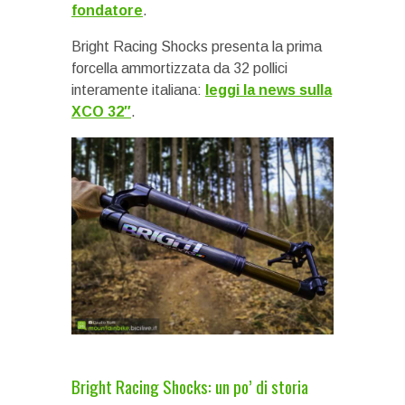
fondatore
.
Bright Racing Shocks presenta la prima
forcella ammortizzata da 32 pollici
interamente italiana:
leggi la news sulla
XCO 32″
.
Bright Racing Shocks: un po’ di storia