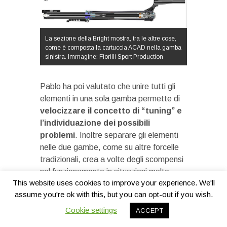
La sezione della Bright mostra, tra le altre cose,
come è composta la cartuccia ACAD nella gamba
sinistra. Immagine: Fiorilli Sport Production
Pablo ha poi valutato che unire tutti gli
elementi in una sola gamba permette di
velocizzare il concetto di “tuning” e
l’individuazione dei possibili
problemi
. Inoltre separare gli elementi
nelle due gambe, come su altre forcelle
tradizionali, crea a volte degli scompensi
nel funzionamento in situazioni molto
This website uses cookies to improve your experience. We'll
gravose dove le rapide compressioni ed
assume you're ok with this, but you can opt-out if you wish.
estensioni provocano un
malfunzionamento del sistema
Cookie settings
ACCEPT
boccole
proprio nel momento in cui la