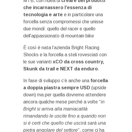
MTB, con l’idea di
creare dei prodotti
che incarnassero l’essenza di
tecnologia e arte
e in particolare una
forcella senza compromessi che unisse
due mondi: quello del racer e quello
dell’appassionato di mountain bike
È così è nata l’azienda Bright Racing
Shocks e la forcella a steli rovesciati con
le sue varianti
xCO da cross country,
Skunk da trail e NEXT da enduro
.
In fase di sviluppo c’è anche una
forcella
a doppia piastra sempre USD
(upside
down) ma per quella dovremo attendere
ancora qualche mese perché a volte “
in
Bright si arriva alla maniacalità
rimandando le uscite fino a quando non
si è certi che quello che uscirà sarà una
pietra angolare del settore
“, come ci ha