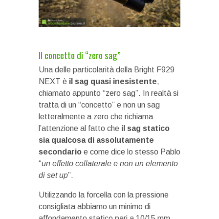
Il concetto di “zero sag”
Una delle particolarità della Bright F929
NEXT è
il sag quasi inesistente
,
chiamato appunto “zero sag”. In realtà si
tratta di un “concetto” e non un sag
letteralmente a zero che richiama
l’attenzione al fatto che
il sag statico
sia qualcosa di assolutamente
secondario
e come dice lo stesso Pablo
“
un effetto collaterale e non un elemento
di set up
”.
Utilizzando la forcella con la pressione
consigliata abbiamo un minimo di
affondamento statico pari a 10/15 mm,