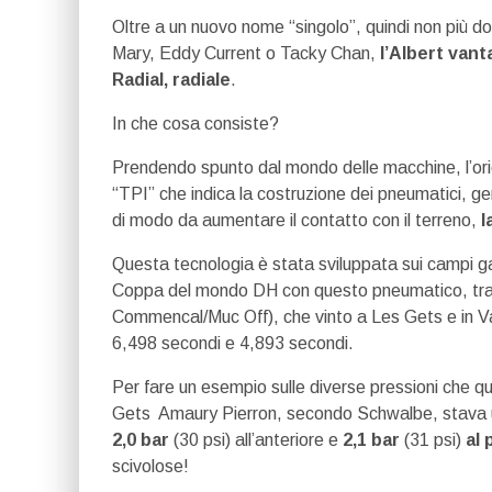
Oltre a un nuovo nome “singolo”, quindi non più 
Mary, Eddy Current o Tacky Chan,
l’Albert van
Radial, radiale
.
In che cosa consiste?
Prendendo spunto dal mondo delle macchine, l’orien
“TPI” che indica la costruzione dei pneumatici, 
di modo da aumentare il contatto con il terreno,
l
Questa tecnologia è stata sviluppata sui campi gar
Coppa del mondo DH con questo pneumatico, tra c
Commencal/Muc Off), che vinto a Les Gets e in Va
6,498 secondi e 4,893 secondi.
Per fare un esempio sulle diverse pressioni che que
Gets Amaury Pierron, secondo Schwalbe, stava u
2,0 bar
(30 psi) all’anteriore e
2,1 bar
(31 psi)
al 
scivolose!