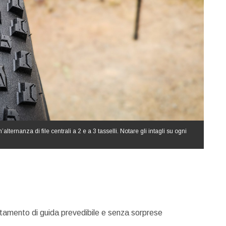
ternanza di file centrali a 2 e a 3 tasselli. Notare gli intagli su ogni
rtamento di guida prevedibile e senza sorprese