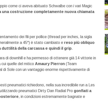
doppio come ci aveva abituato Schwalbe con i vari Magic
ta una costruzione completamente nuova chiamata
tamento dei fili per pollice (thread per inches, la sigla
generalmente a 45°) è stato cambiato e
reso più obliquo
a duttilità della carcassa e quindi il grip
.
a di downhill e ha permesso di ottenere già 14 vittorie in
ui quelle del mitico
Amaury Pierron
(Team
l di Sole con un vantaggio enorme rispettivamente di
sti pneumatici richiedono, nella sua incredibile run a Les
tilizzando pneumatici Dirty Dan Radial Pro
gonfiati a
posteriore
, in condizioni estremamente bagnate e