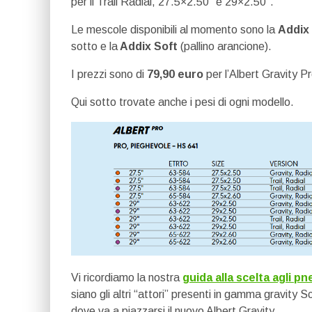
per il Trail Radial, 27.5×2.50″ e 29×2.50″.
Le mescole disponibili al momento sono la
Addix 
sotto e la
Addix Soft
(pallino arancione).
I prezzi sono di
79,90 euro
per l’Albert Gravity P
Qui sotto trovate anche i pesi di ogni modello.
Vi ricordiamo la nostra
guida alla scelta agli 
siano gli altri “attori” presenti in gamma gravity 
dove va a piazzarsi il nuovo Albert Gravity.