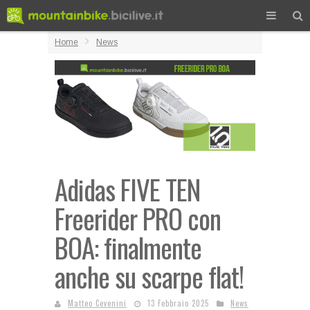
Home
News
Adidas FIVE TEN
Freerider PRO con
BOA: finalmente
anche su scarpe flat!
Matteo Cevenini
13 Febbraio 2025
News