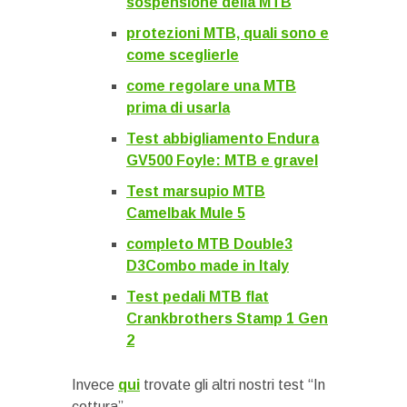
sospensione della MTB
protezioni MTB, quali sono e
come sceglierle
come regolare una MTB
prima di usarla
Test abbigliamento Endura
GV500 Foyle: MTB e gravel
Test marsupio MTB
Camelbak Mule 5
completo MTB Double3
D3Combo made in Italy
Test pedali MTB flat
Crankbrothers Stamp 1 Gen
2
Invece
qui
trovate gli altri nostri test “In
cottura”.