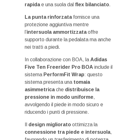
rapida
e una suola dal
flex bilanciato
.
La punta rinforzata
fornisce una
protezione aggiuntiva mentre
l’
intersuola ammortizzata
offre
supporto durante la pedalata ma anche
nei tratti a piedi.
In collaborazione con BOA, la
Adidas
Five Ten Freerider Pro BOA
include il
sistema
PerformFit Wrap
: questo
sistema presenta una
tomaia
asimmetrica
che
distribuisce la
pressione in modo uniforme
,
avvolgendo il piede in modo sicuro e
riducendo i punti di pressione.
Il
design migliorato
ottimizza la
connessione tra piede e intersuola
,
favorendo un trasferimento di potenza